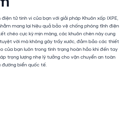
ảm
n điện tử tinh vi của bạn với giải pháp Khuôn xốp IXPE,
hằm mang lại hiệu quả bảo vệ chống phóng tĩnh điện
n kết chéo cực kỳ mịn màng, các khuôn chèn này cung
uyệt vời mà không gây trầy xước, đảm bảo các thiết
ao của bạn luôn trong tình trạng hoàn hảo khi đến tay
háp trọng lượng nhẹ lý tưởng cho vận chuyển an toàn
 đường biển quốc tế.