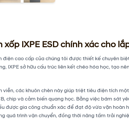
 xốp IXPE ESD chính xác cho lắp
điện cao cấp của chúng tôi được thiết kế chuyên biệ
ng, IXPE sở hữu cấu trúc liên kết chéo hóa học, tạo n
h viễn, các khuôn chèn này giúp triệt tiêu điện tích m
B, chip và cảm biến quang học. Bằng việc bám sát yêu
u được gia công chuẩn xác để đạt độ vừa vặn hoàn hả
rong quá trình vận chuyển, đồng thời nâng tầm trải ng