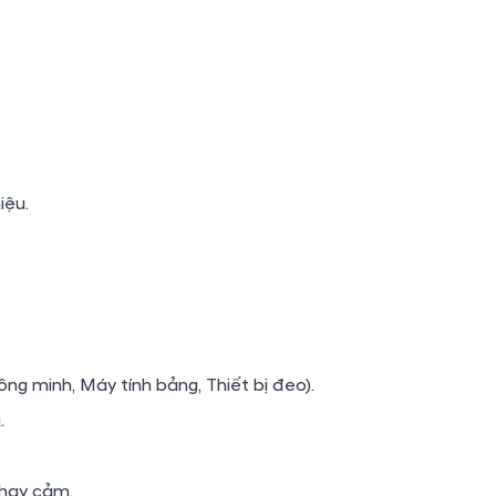
iệu.
hông minh, Máy tính bảng, Thiết bị đeo).
.
nhạy cảm.