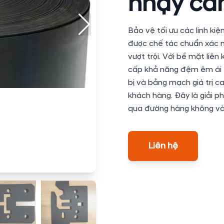
nhạy c
Bảo vệ tối ưu các linh kiệ
được chế tác chuẩn xác n
vượt trội. Với bề mặt liê
cấp khả năng đệm êm ái t
bị và bảng mạch giá trị c
khách hàng. Đây là giải p
qua đường hàng không và
Liên hệ