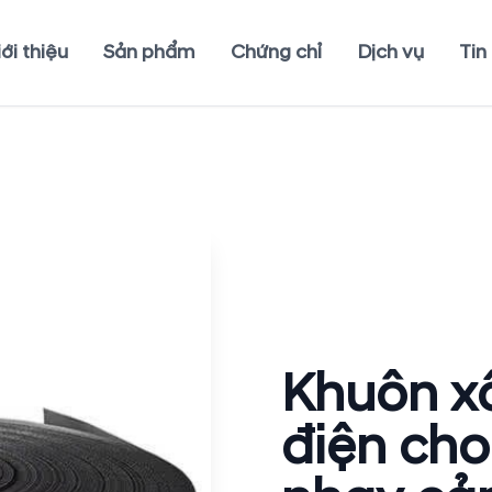
ới thiệu
Sản phẩm
Chứng chỉ
Dịch vụ
Tin
Khuôn xố
điện cho 